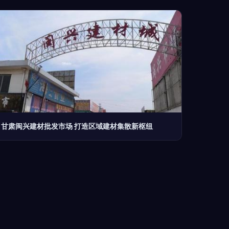
甘肃闽兴建材批发市场 打造区域建材集散新枢纽