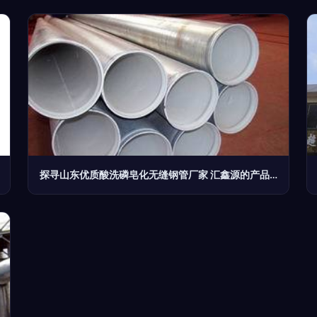
探寻山东优质酸洗磷皂化无缝钢管厂家 汇鑫源的产品与服务剖析