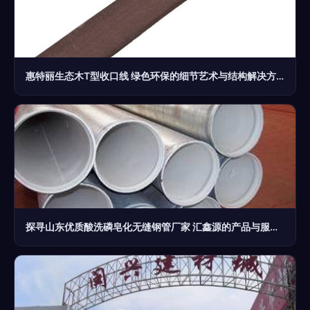
惠特丽生态木T型收口线 绿色环保的细节艺术与结构解决方案
探寻山东优质酸洗磷皂化无缝钢管厂家 汇鑫源的产品与服务剖析