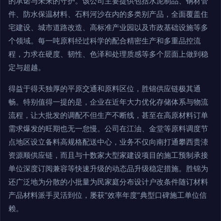
的承诺与未来的守护。该公司主要提供包括水泥制品、钢材管
件、防水保温材料、石料河沙在内的多类别产品，全面覆盖住
宅建设、城市道路改造、高标准产业园以及市政基础设施等多
个领域。每一吨原料经过科学的配合精密生产和多重品控流
程，力求在硬度、韧性、色泽和处理质感等多个层面上做到稳
定与超越。
得益于得天独厚的平原交通和原料区位，胜锦供应链极其通
畅。特别值得一提的是，企业在近年大力优化存储体系与物流
流程，让大批发的调配不但生产不断线，甚至在高原材料订单
需求爆发的旺期也无一怠慢。公司在江油、金堂等原料调度节
点地区设立备料高规格配送中心，业务不仅向南打通攀西贵溙
资源顺供应链，而且与十数家大型家建设项目的施工预制承接
单位深度订阅兼容等快速升级的动态品升级稳定措施。胜锦为
还广泛地为分散的小批量为民家庭分布设计户改条件随订材料
产品材料派手灵活到位，屡获“效率年度”典型口碑施工单位信
赖。