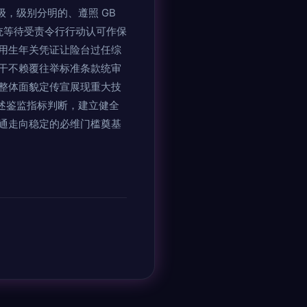
级，级别分明的、遵照 GB
统等待受责令行行动认可作保
用生年关凭证让险台过任综
干不赖覆往举标准条款统审
整体面貌定传宣展现重大技
上述鉴监指标判断，建立健全
通走向稳定的必维门槛奠基