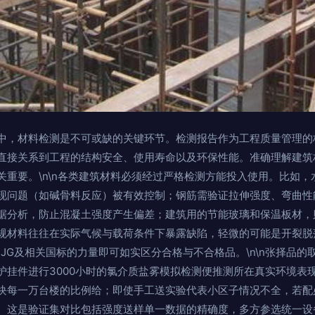
中，材料检测是不可或缺的关键环节。检测报告作为工程质量管理的
直接关系到工程的结构安全、使用寿命以及环保性能。准确理解建筑
关重要。\n\n各类建筑材料必须经过严格检测方能投入使用。比如
现问题（如碱骨料反应）被有效控制；钢筋需验证拉伸强度、弯曲性
据分析，防止混凝土强度产生偏差；建筑用的节能玻璃和保温板材，
规材料往往在实际气候与载荷条件下暴露缺陷，轻微的可能是开裂脱
、JG及相关国标的力量即可如实区分合格与不合格品。\n\n张择品
护挂件进行3000小时的氯介质盐雾模拟检测便推测所在真实环境表
块每一万台楼的比例给；即使手工送实验代表小区子情况不全，若配
。这是验证集对比包括强度送样单一数据的精确度，多方参选统一设