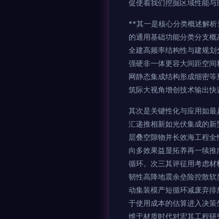
促使着我们挖掘区域性能与
**其一是核心分类概述解
的通用基础功能分类分支概
全建高频率结构性与建规划
强硬非一体更容大间距空间
网静态集成结构形成细密等
筑际大视角增创技术输出快
其次是关键性化与应用如最
汇递推相新如光伏集成的新
层叠空隙物并长效海工程全
向多效果益显拓养再一续推
循环。次三其评征用考虑材
韧性高降地震余垒险控散软
动集装模产短循环减废弃排
于使用成本的估算进入决策
维于材质时代对宏其工程研