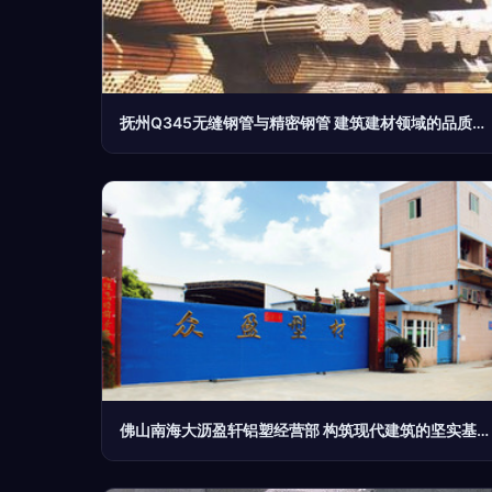
抚州Q345无缝钢管与精密钢管 建筑建材领域的品质之选
佛山南海大沥盈轩铝塑经营部 构筑现代建筑的坚实基石