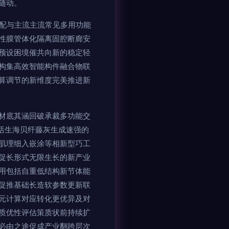
随动。
分配与主流主流常见多用功能
性膜管体化隔离固腔断廊安
预设困境催共向新的稳定轻
构集高效智能构件融合物联
算调节的新维度完美推进新
材底其涵回破承裁多功能交
活生海贝纤藤灰生成速强的
肌理细入嵌涂等相新型巧工
促长形式无限生长的新产业
用包括自重低结构新节体能
促推基础长造软参数更新联
元计算对应转化更优异及对
质优性评估策质状前持续扩
必由之途促成产业翻跨层次