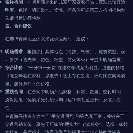
索样检测
：向初步筛选出的几家厂家索取样品，直观比较其透
明度、色泽、切面质地、韧性。有条件可送第三方检测机构对
关键指标进行检测。
四、合作建议
在选择青海地区的采光瓦供应商时，建议：
明确需求
：根据项目具体地点（海拔、气候）、建筑类型、设
计要求（透光率、颜色、板型、防火等级）来提出明确需求。
综合比价
：“一分钱一分货”在建材领域尤为明显。过低的价格
可能意味着在原料、厚度或工艺上存在妥协。应对比在同等质
量、服务条件下的价格。
重视合同
：在合同中明确产品规格、标准、数量、交付时间、
质保期限（优质采光瓦质保期可达10年甚至更长）及售后责
任。
在青海寻找有实力生产“平安透明瓦”的采光瓦厂家，关键在于
穿透营销宣传，聚焦于厂家的“硬实力”与“软服务”。选择一家技
术扎实、品质稳定、注重信誉且能提供本地化支持的供应商，